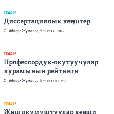
ТҮЗҮМДӨР
Диссертациялык кеңештер
От
Айпери Жумаева
,
4 месяца
тому
ТҮЗҮМДӨР
Профессордук-окутуучулар
курамынын рейтинги
От
Айпери Жумаева
,
5 месяцев
тому
ТҮЗҮМДӨР
Жаш окумуштуулар кеңеши