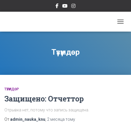
ПЕРЕ
Түзүмдөр
ТҮЗҮМДӨР
Защищено: Отчеттор
Отрывка нет, потому что запись защищена.
От
admin_nauka_knu
,
2 месяца
тому