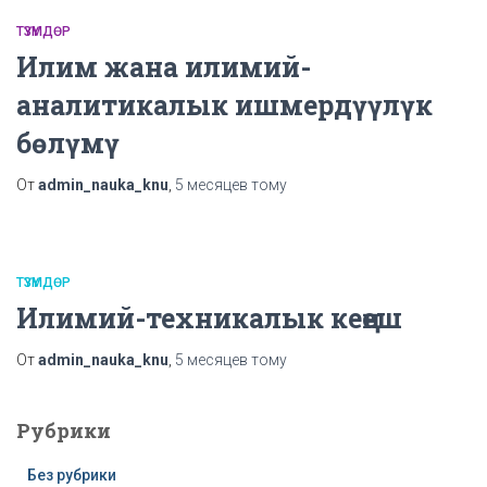
ТҮЗҮМДӨР
Илим жана илимий-
аналитикалык ишмердүүлүк
бөлүмү
От
admin_nauka_knu
,
5 месяцев
тому
ТҮЗҮМДӨР
Илимий-техникалык кеңеш
От
admin_nauka_knu
,
5 месяцев
тому
Рубрики
Без рубрики