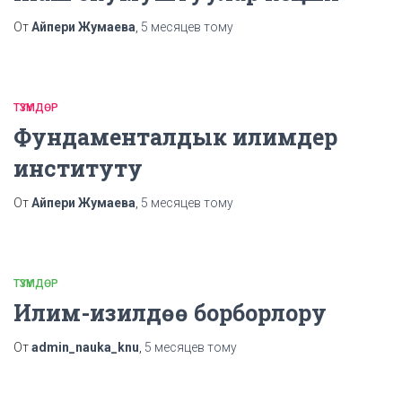
От
Айпери Жумаева
,
5 месяцев
тому
ТҮЗҮМДӨР
Фундаменталдык илимдер
институту
От
Айпери Жумаева
,
5 месяцев
тому
ТҮЗҮМДӨР
Илим-изилдөө борборлору
От
admin_nauka_knu
,
5 месяцев
тому