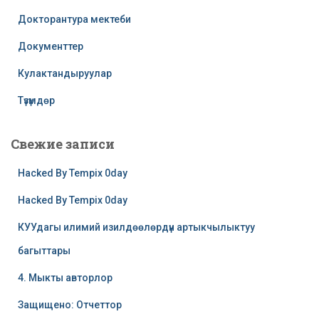
Докторантура мектеби
Документтер
Кулактандыруулар
Түзүмдөр
Свежие записи
Hacked By Tempix 0day
Hacked By Tempix 0day
КУУдагы илимий изилдөөлөрдүн артыкчылыктуу
багыттары
4. Мыкты авторлор
Защищено: Отчеттор